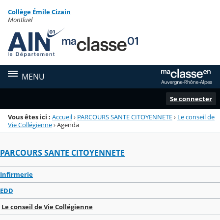
Panneau de gestion des cookies
Collège Émile Cizain
Menu de la rubrique
Contenu
Montluel
MENU
Se connecter
Vous êtes ici :
Accueil
›
PARCOURS SANTE CITOYENNETE
›
Le conseil de
Vie Collégienne
›
Agenda
PARCOURS SANTE CITOYENNETE
Infirmerie
EDD
Le conseil de Vie Collégienne