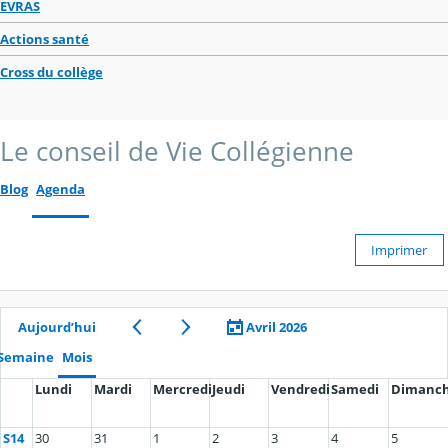
EVRAS
Actions santé
Cross du collège
Le conseil de Vie Collégienne
Blog
Agenda
Imprimer
Aujourd’hui
Avril 2026
Semaine
Mois
Lundi
Mardi
Mercredi
Jeudi
Vendredi
Samedi
Dimanc
S14
30
31
1
2
3
4
5