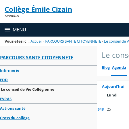
Panneau de gestion des cookies
Collège Émile Cizain
Menu de la rubrique
Contenu
Montluel
MENU
Vous êtes ici :
Accueil
›
PARCOURS SANTE CITOYENNETE
›
Le conseil de 
Le cons
PARCOURS SANTE CITOYENNETE
Blog
Agenda
Infirmerie
EDD
Aujourd’hui
Le conseil de Vie Collégienne
Lundi
EVRAS
Actions santé
S48
25
Cross du collège