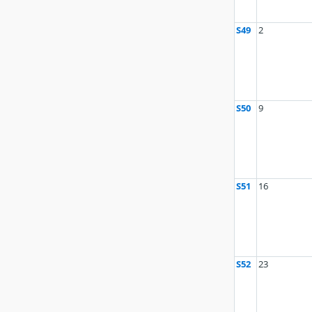
S49
2
S50
9
S51
16
S52
23