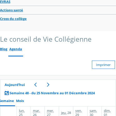
EVRAS
Actions santé
Cross du collège
Le conseil de Vie Collégienne
Blog
Agenda
Imprimer
Aujourd’hui
Semaine 48 - du 25 Novembre au 01 Décembre 2024
Semaine
Mois
lun.
mar.
mer.
ven.
sam.
dim.
jeu.
28
25
26
27
29
30
01