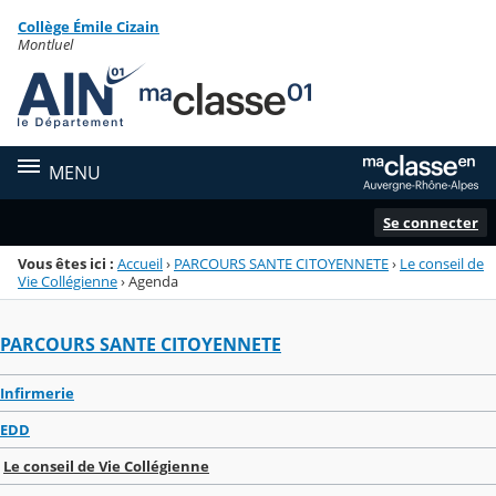
Panneau de gestion des cookies
Collège Émile Cizain
Menu de la rubrique
Contenu
Montluel
MENU
Se connecter
Vous êtes ici :
Accueil
›
PARCOURS SANTE CITOYENNETE
›
Le conseil de
Vie Collégienne
›
Agenda
PARCOURS SANTE CITOYENNETE
Infirmerie
EDD
Le conseil de Vie Collégienne