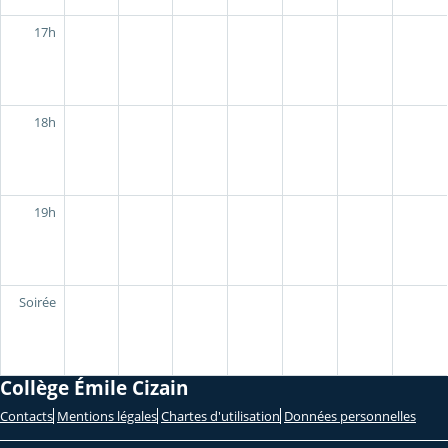
17h
18h
19h
Soirée
Collège Émile Cizain
Contacts
Mentions légales
Chartes d'utilisation
Données personnelles