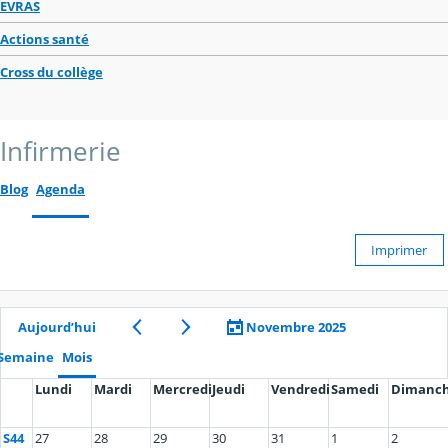
EVRAS
Actions santé
Cross du collège
Infirmerie
Blog
Agenda
Imprimer
Aujourd’hui
Novembre 2025
Semaine
Mois
Lundi
Mardi
Mercredi
Jeudi
Vendredi
Samedi
Dimanc
S44
27
28
29
30
31
1
2