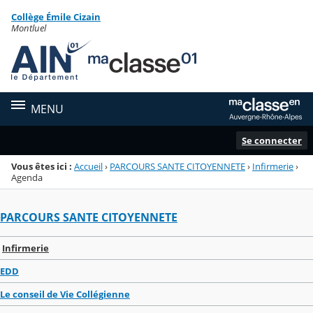
Panneau de gestion des cookies
Collège Émile Cizain
Menu de la rubrique
Contenu
Montluel
MENU
Se connecter
Vous êtes ici :
Accueil
›
PARCOURS SANTE CITOYENNETE
›
Infirmerie
›
Agenda
PARCOURS SANTE CITOYENNETE
Infirmerie
EDD
Le conseil de Vie Collégienne