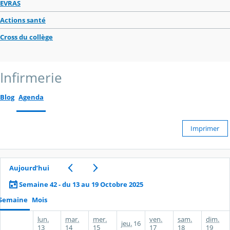
EVRAS
Actions santé
Cross du collège
Infirmerie
Blog
Agenda
Imprimer
Aujourd’hui
Semaine 42 - du 13 au 19 Octobre 2025
Semaine
Mois
lun.
mar.
mer.
ven.
sam.
dim.
jeu.
16
13
14
15
17
18
19