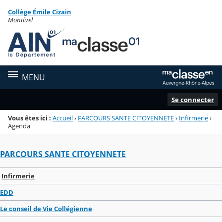
Panneau de gestion des cookies
Collège Émile Cizain
Menu de la rubrique
Contenu
Montluel
MENU
Se connecter
Vous êtes ici :
Accueil
›
PARCOURS SANTE CITOYENNETE
›
Infirmerie
›
Agenda
PARCOURS SANTE CITOYENNETE
Infirmerie
EDD
Le conseil de Vie Collégienne