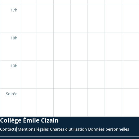
17h
18h
19h
Soirée
Collège Émile Cizain
Contacts
Mentions légales
Chartes d'utilisation
Données personnelles