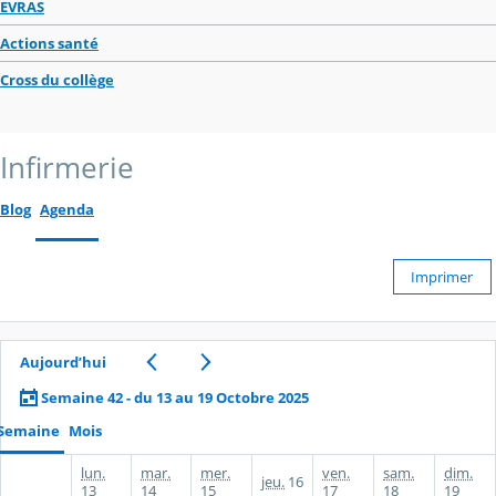
EVRAS
Actions santé
Cross du collège
Infirmerie
Blog
Agenda
Imprimer
Aujourd’hui
Semaine 42 - du 13 au 19 Octobre 2025
Semaine
Mois
lun.
mar.
mer.
ven.
sam.
dim.
jeu.
16
13
14
15
17
18
19