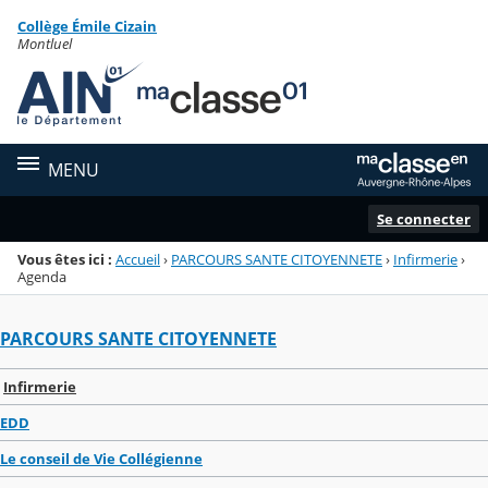
Panneau de gestion des cookies
Collège Émile Cizain
Menu de la rubrique
Contenu
Montluel
MENU
Se connecter
Vous êtes ici :
Accueil
›
PARCOURS SANTE CITOYENNETE
›
Infirmerie
›
Agenda
PARCOURS SANTE CITOYENNETE
Infirmerie
EDD
Le conseil de Vie Collégienne