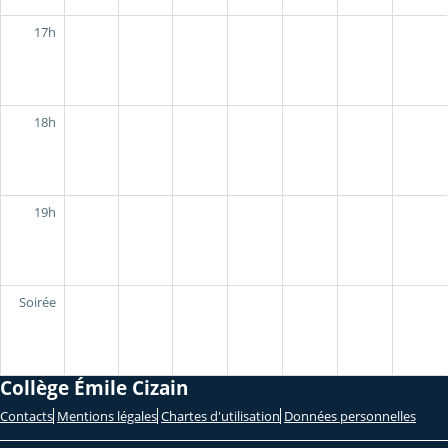
17h
18h
19h
Soirée
Collège Émile Cizain
Contacts
Mentions légales
Chartes d'utilisation
Données personnelles