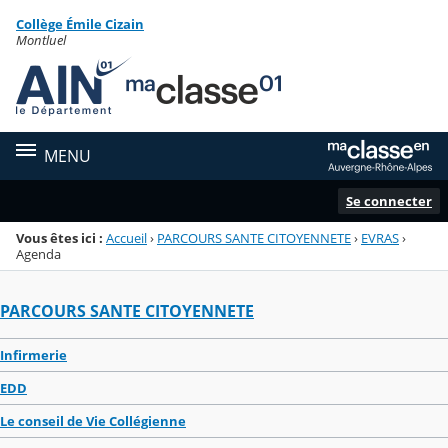
Panneau de gestion des cookies
Collège Émile Cizain
Menu de la rubrique
Contenu
Montluel
MENU
Se connecter
Vous êtes ici :
Accueil
›
PARCOURS SANTE CITOYENNETE
›
EVRAS
›
Agenda
PARCOURS SANTE CITOYENNETE
Infirmerie
EDD
Le conseil de Vie Collégienne