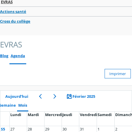
EVRAS
Actions santé
Cross du collège
EVRAS
Blog
Agenda
Imprimer
Aujourd’hui
Février 2025
Semaine
Mois
Lundi
Mardi
Mercredi
Jeudi
Vendredi
Samedi
Dimanc
S5
27
28
29
30
31
1
2