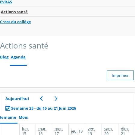
EVRAS
Actions santé
Cross du collège
Actions santé
Blog
Agenda
Imprimer
Aujourd’hui
Semaine 25 - du 15 au 21 Juin 2026
Semaine
Mois
lun.
mar.
mer.
ven.
sam.
dim.
jeu.
18
15
16
17
19
20
21