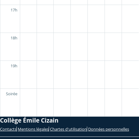
17h
18h
19h
Soirée
Collège Émile Cizain
Contacts
Mentions légales
Chartes d'utilisation
Données personnelles