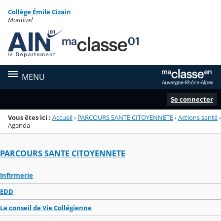
Panneau de gestion des cookies
Collège Émile Cizain
Menu de la rubrique
Contenu
Montluel
MENU
Se connecter
Vous êtes ici :
Accueil
›
PARCOURS SANTE CITOYENNETE
›
Actions santé
›
Agenda
PARCOURS SANTE CITOYENNETE
Infirmerie
EDD
Le conseil de Vie Collégienne