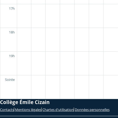
17h
18h
19h
Soirée
Collège Émile Cizain
Contacts
Mentions légales
Chartes d'utilisation
Données personnelles