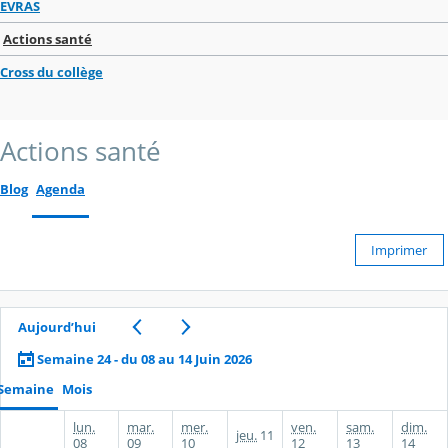
EVRAS
Actions santé
Cross du collège
Actions santé
Blog
Agenda
Imprimer
Aujourd’hui
Semaine 24 - du 08 au 14 Juin 2026
Semaine
Mois
lun.
mar.
mer.
ven.
sam.
dim.
jeu.
11
08
09
10
12
13
14