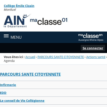
Panneau de gestion des cookies
Collège Émile Cizain
Menu de la rubrique
Contenu
Montluel
MENU
Se connecter
Vous êtes ici :
Accueil
›
PARCOURS SANTE CITOYENNETE
›
Actions santé
›
Agenda
PARCOURS SANTE CITOYENNETE
Infirmerie
EDD
Le conseil de Vie Collégienne