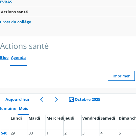
EVRAS
Actions santé
Cross du collège
Actions santé
Blog
Agenda
Imprimer
Aujourd’hui
Octobre 2025
Semaine
Mois
Lundi
Mardi
Mercredi
Jeudi
Vendredi
Samedi
Dimanc
S40
29
30
1
2
3
4
5