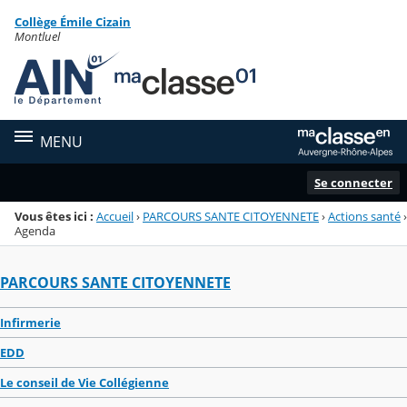
Panneau de gestion des cookies
Collège Émile Cizain
Menu de la rubrique
Contenu
Montluel
MENU
Se connecter
Vous êtes ici :
Accueil
›
PARCOURS SANTE CITOYENNETE
›
Actions santé
›
Agenda
PARCOURS SANTE CITOYENNETE
Infirmerie
EDD
Le conseil de Vie Collégienne