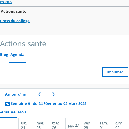
EVRAS
Actions santé
Cross du collège
Actions santé
Blog
Agenda
Imprimer
Aujourd’hui
Semaine 9 - du 24 Février au 02 Mars 2025
Semaine
Mois
lun.
mar.
mer.
ven.
sam.
dim.
jeu.
27
24
25
26
28
01
02