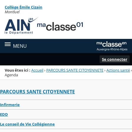
Panneau de gestion des cookies
Collège Émile Cizain
Menu de la rubrique
Contenu
Montluel
MENU
Se connecter
Vous êtes ici :
Accueil
›
PARCOURS SANTE CITOYENNETE
›
Actions santé
›
Agenda
PARCOURS SANTE CITOYENNETE
Infirmerie
EDD
Le conseil de Vie Collégienne