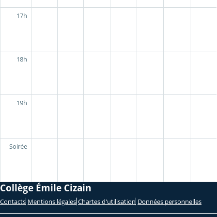
17h
18h
19h
Soirée
Collège Émile Cizain
Contacts
Mentions légales
Chartes d'utilisation
Données personnelles