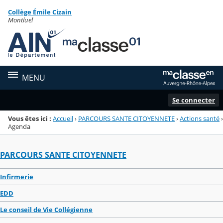
Panneau de gestion des cookies
Collège Émile Cizain
Menu de la rubrique
Contenu
Montluel
MENU
Se connecter
Vous êtes ici :
Accueil
›
PARCOURS SANTE CITOYENNETE
›
Actions santé
›
Agenda
PARCOURS SANTE CITOYENNETE
Infirmerie
EDD
Le conseil de Vie Collégienne