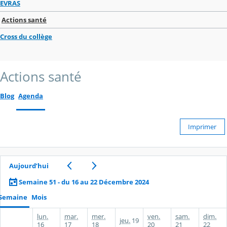
EVRAS
Actions santé
Cross du collège
Actions santé
Blog
Agenda
Imprimer
Aujourd’hui
Semaine 51 - du 16 au 22 Décembre 2024
Semaine
Mois
lun.
mar.
mer.
ven.
sam.
dim.
jeu.
19
16
17
18
20
21
22