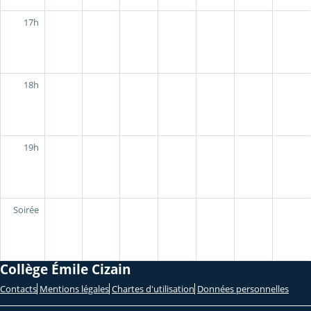
17h
18h
19h
Soirée
Collège Émile Cizain
Contacts
Mentions légales
Chartes d'utilisation
Données personnelles