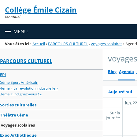
Panneau de gestion des cookies
Collège Émile Cizain
Menu de la rubrique
Contenu
Montluel
MENU
Vous êtes ici :
Accueil
›
PARCOURS CULTUREL
›
voyages scolaires
›
Agend
voyages
PARCOURS CULTUREL
Blog
Agenda
EPI
5ème Sport Américain
4ème « La révolution industrielle »
Aujourd’hui
3ème « Indignez-vous ! »
lun.
22
Sorties culturelles
Sur la
Théâtre 6ème
journée
voyages scolaires
Expo Arthothèque