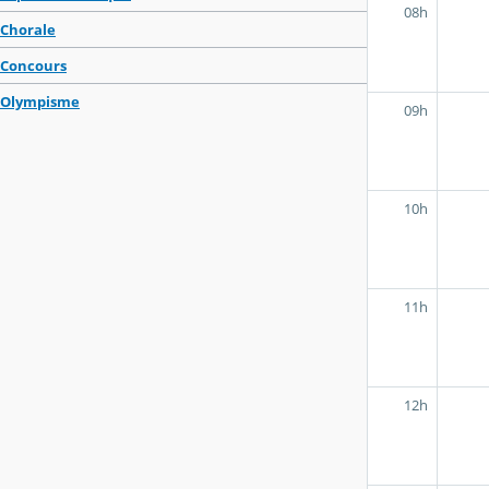
08h
Chorale
Concours
Olympisme
09h
10h
11h
12h