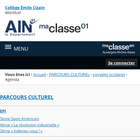
Panneau de gestion des cookies
Collège Émile Cizain
Menu de la rubrique
Contenu
Montluel
MENU
Se connecter
Vous êtes ici :
Accueil
›
PARCOURS CULTUREL
›
voyages scolaires
›
Agenda
PARCOURS CULTUREL
EPI
5ème Sport Américain
4ème « La révolution industrielle »
3ème « Indignez-vous ! »