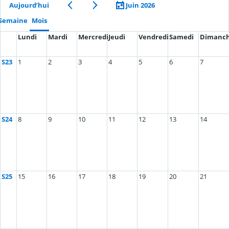
Aujourd’hui
Juin 2026
Semaine
Mois
Lundi
Mardi
Mercredi
Jeudi
Vendredi
Samedi
Dimanc
S23
1
2
3
4
5
6
7
S24
8
9
10
11
12
13
14
S25
15
16
17
18
19
20
21