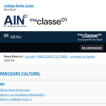
Panneau de gestion des cookies
Collège Émile Cizain
Menu de la rubrique
Contenu
Montluel
MENU
Se connecter
Vous êtes ici :
Accueil
›
PARCOURS CULTUREL
›
voyages scolaires
›
Agenda
PARCOURS CULTUREL
EPI
5ème Sport Américain
4ème « La révolution industrielle »
3ème « Indignez-vous ! »