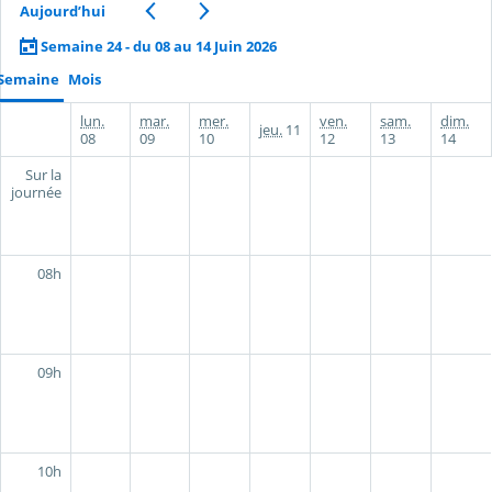
Aujourd’hui
Semaine 24 - du 08 au 14 Juin 2026
Semaine
Mois
lun.
mar.
mer.
ven.
sam.
dim.
jeu.
11
08
09
10
12
13
14
Sur la
journée
08h
09h
10h