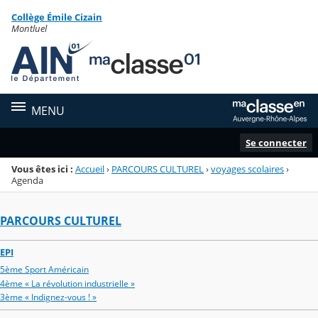
Panneau de gestion des cookies
Collège Émile Cizain
Menu de la rubrique
Contenu
Montluel
MENU
Se connecter
Vous êtes ici :
Accueil
›
PARCOURS CULTUREL
›
voyages scolaires
›
Agenda
PARCOURS CULTUREL
EPI
5ème Sport Américain
4ème « La révolution industrielle »
3ème « Indignez-vous ! »