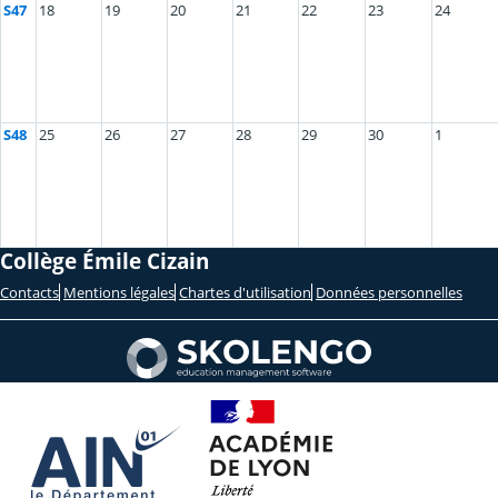
S47
18
19
20
21
22
23
24
S48
25
26
27
28
29
30
1
Collège Émile Cizain
Contacts
Mentions légales
Chartes d'utilisation
Données personnelles