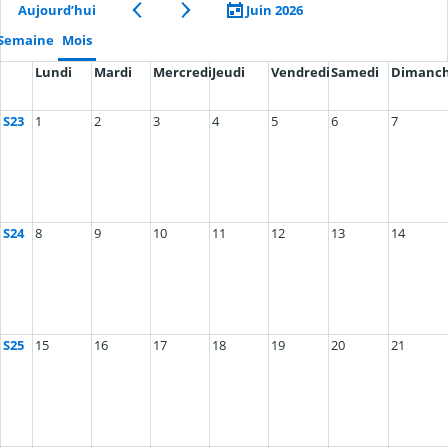
Aujourd’hui
Juin 2026
Semaine
Mois
Lundi
Mardi
Mercredi
Jeudi
Vendredi
Samedi
Dimanc
S23
1
2
3
4
5
6
7
S24
8
9
10
11
12
13
14
S25
15
16
17
18
19
20
21