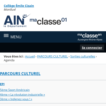
Panneau de gestion des cookies
Collège Émile Cizain
Menu de la rubrique
Contenu
Montluel
MENU
Se connecter
Vous êtes ici :
Accueil
›
PARCOURS CULTUREL
›
Sorties culturelles
›
Agenda
PARCOURS CULTUREL
EPI
5ème Sport Américain
4ème « La révolution industrielle »
3ème « Indignez-vous ! »