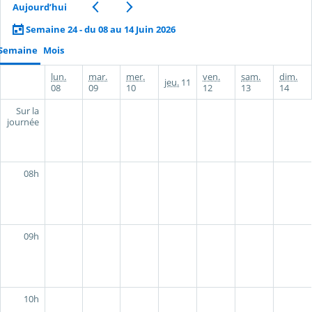
Aujourd’hui
Semaine 24 - du 08 au 14 Juin 2026
Semaine
Mois
lun.
mar.
mer.
ven.
sam.
dim.
jeu.
11
08
09
10
12
13
14
Sur la
journée
08h
09h
10h