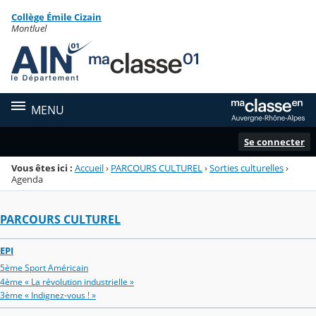
Panneau de gestion des cookies
Collège Émile Cizain
Menu de la rubrique
Contenu
Montluel
MENU
Se connecter
Vous êtes ici :
Accueil
›
PARCOURS CULTUREL
›
Sorties culturelles
›
Agenda
PARCOURS CULTUREL
EPI
5ème Sport Américain
4ème « La révolution industrielle »
3ème « Indignez-vous ! »