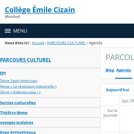
Panneau de gestion des cookies
Collège Émile Cizain
Menu de la rubrique
Contenu
Montluel
MENU
Vous êtes ici :
Accueil
›
PARCOURS CULTUREL
›
Agenda
PARCOU
PARCOURS CULTUREL
Blog
Agenda
EPI
5ème Sport Américain
4ème « La révolution industrielle »
Aujourd’hui
3ème « Indignez-vous ! »
lun.
29
Sorties culturelles
Sur la
Théâtre 6ème
journée
voyages scolaires
Expo Arthothèque