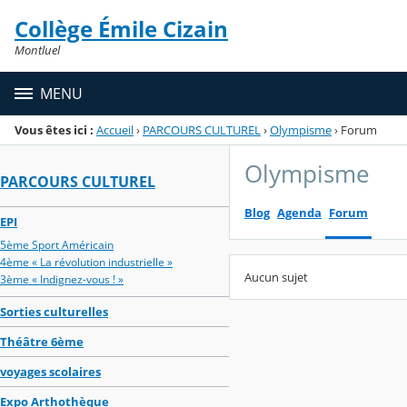
Panneau de gestion des cookies
Collège Émile Cizain
Menu de la rubrique
Contenu
Montluel
MENU
Vous êtes ici :
Accueil
›
PARCOURS CULTUREL
›
Olympisme
›
Forum
Olympisme
PARCOURS CULTUREL
Blog
Agenda
Forum
EPI
5ème Sport Américain
4ème « La révolution industrielle »
Aucun sujet
3ème « Indignez-vous ! »
Sorties culturelles
Théâtre 6ème
voyages scolaires
Expo Arthothèque