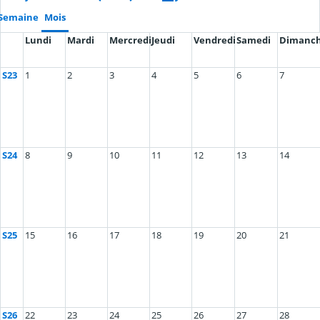
Semaine
Mois
Lundi
Mardi
Mercredi
Jeudi
Vendredi
Samedi
Dimanc
S23
1
2
3
4
5
6
7
S24
8
9
10
11
12
13
14
S25
15
16
17
18
19
20
21
S26
22
23
24
25
26
27
28