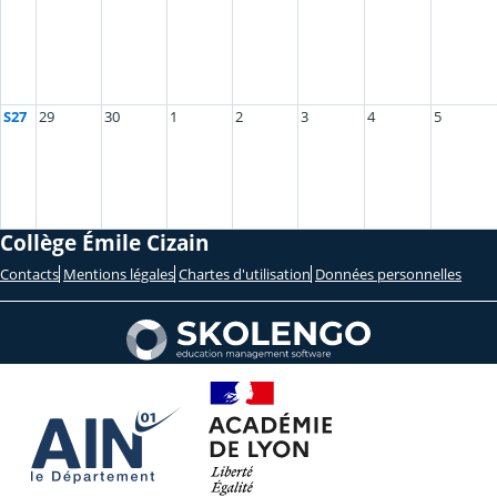
S27
29
30
1
2
3
4
5
Collège Émile Cizain
Contacts
Mentions légales
Chartes d'utilisation
Données personnelles