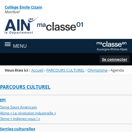
Panneau de gestion des cookies
Collège Émile Cizain
Menu de la rubrique
Contenu
Montluel
MENU
Se connecter
Vous êtes ici :
Accueil
›
PARCOURS CULTUREL
›
Olympisme
›
Agenda
PARCOURS CULTUREL
EPI
5ème Sport Américain
4ème « La révolution industrielle »
3ème « Indignez-vous ! »
Sorties culturelles