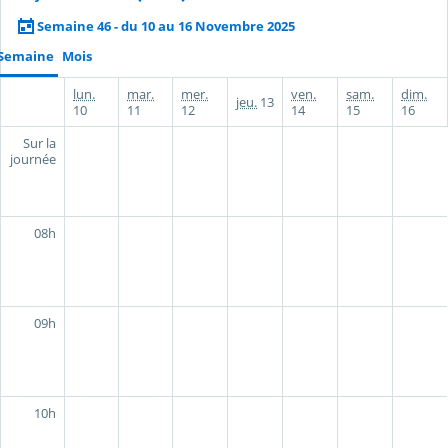
Semaine 46 - du 10 au 16 Novembre 2025
Semaine
Mois
lun.
mar.
mer.
ven.
sam.
dim.
jeu.
13
10
11
12
14
15
16
Sur la
journée
08h
09h
10h