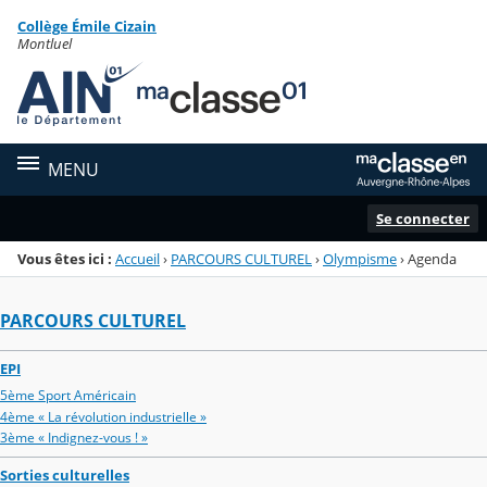
Panneau de gestion des cookies
Collège Émile Cizain
Menu de la rubrique
Contenu
Montluel
MENU
Se connecter
Vous êtes ici :
Accueil
›
PARCOURS CULTUREL
›
Olympisme
›
Agenda
PARCOURS CULTUREL
EPI
5ème Sport Américain
4ème « La révolution industrielle »
3ème « Indignez-vous ! »
Sorties culturelles