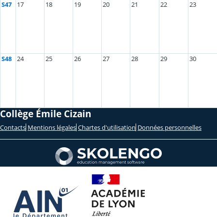
S47
17
18
19
20
21
22
23
S48
24
25
26
27
28
29
30
Collège Émile Cizain
Contacts
Mentions légales
Chartes d'utilisation
Données personnelles