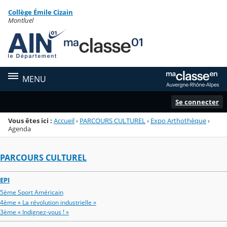
Panneau de gestion des cookies
Collège Émile Cizain
Menu de la rubrique
Contenu
Montluel
MENU
Se connecter
Vous êtes ici :
Accueil
›
PARCOURS CULTUREL
›
Expo Arthothèque
›
Agenda
PARCOURS CULTUREL
EPI
5ème Sport Américain
4ème « La révolution industrielle »
3ème « Indignez-vous ! »