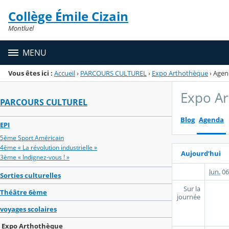
Panneau de gestion des cookies
Collège Émile Cizain
Menu de la rubrique
Contenu
Montluel
MENU
Vous êtes ici :
Accueil
›
PARCOURS CULTUREL
›
Expo Arthothèque
›
Agen
Expo A
PARCOURS CULTUREL
Blog
Agenda
EPI
5ème Sport Américain
4ème « La révolution industrielle »
Aujourd’hui
3ème « Indignez-vous ! »
lun.
06
Sorties culturelles
Sur la
Théâtre 6ème
journée
voyages scolaires
Expo Arthothèque