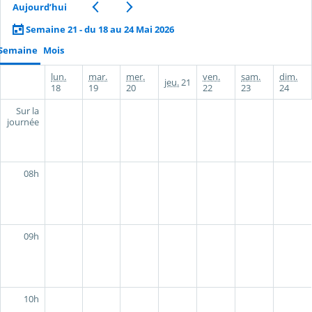
Aujourd’hui
Semaine 21 - du 18 au 24 Mai 2026
Semaine
Mois
lun.
mar.
mer.
ven.
sam.
dim.
jeu.
21
18
19
20
22
23
24
Sur la
journée
08h
09h
10h