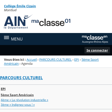
Panneau de gestion des cookies
Collège Émile Cizain
Menu de la rubrique
Contenu
Montluel
MENU
Se connecter
Vous êtes ici :
Accueil
›
PARCOURS CULTUREL
›
EPI
›
5ème Sport
Américain
›
Agenda
PARCOURS CULTUREL
EPI
5ème Sport Américain
4ème « La révolution industrielle »
3ème « Indignez-vous ! »