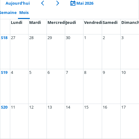
Aujourd’hui
Mai 2026
Semaine
Mois
Lundi
Mardi
Mercredi
Jeudi
Vendredi
Samedi
Dimanc
S18
27
28
29
30
1
2
3
S19
4
5
6
7
8
9
10
S20
11
12
13
14
15
16
17