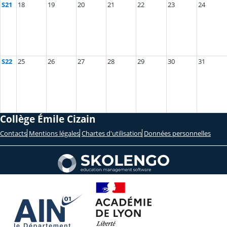
S21
18
19
20
21
22
23
24
S22
25
26
27
28
29
30
31
Collège Émile Cizain
Contacts
Mentions légales
Chartes d'utilisation
Données personnelles