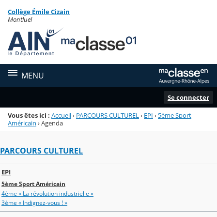
Panneau de gestion des cookies
Collège Émile Cizain
Menu de la rubrique
Contenu
Montluel
MENU
Se connecter
Vous êtes ici :
Accueil
›
PARCOURS CULTUREL
›
EPI
›
5ème Sport
Américain
›
Agenda
PARCOURS CULTUREL
EPI
5ème Sport Américain
4ème « La révolution industrielle »
3ème « Indignez-vous ! »