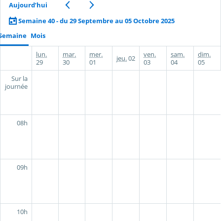
Aujourd’hui
Semaine 40 - du 29 Septembre au 05 Octobre 2025
Semaine
Mois
lun.
mar.
mer.
ven.
sam.
dim.
jeu.
02
29
30
01
03
04
05
Sur la
journée
08h
09h
10h