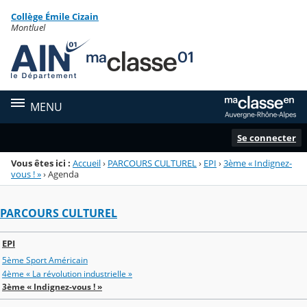
Panneau de gestion des cookies
Collège Émile Cizain
Menu de la rubrique
Contenu
Montluel
MENU
Se connecter
Vous êtes ici :
Accueil
›
PARCOURS CULTUREL
›
EPI
›
3ème « Indignez-
vous ! »
›
Agenda
PARCOURS CULTUREL
EPI
5ème Sport Américain
4ème « La révolution industrielle »
3ème « Indignez-vous ! »