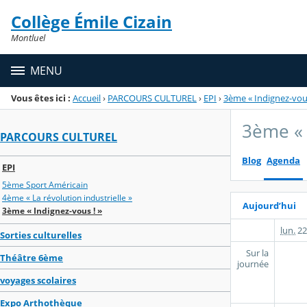
Panneau de gestion des cookies
Collège Émile Cizain
Menu de la rubrique
Contenu
Montluel
MENU
Vous êtes ici :
Accueil
›
PARCOURS CULTUREL
›
EPI
›
3ème « Indignez-vous
3ème « 
PARCOURS CULTUREL
Blog
Agenda
EPI
5ème Sport Américain
4ème « La révolution industrielle »
Aujourd’hui
3ème « Indignez-vous ! »
lun.
22
Sorties culturelles
Sur la
Théâtre 6ème
journée
voyages scolaires
Expo Arthothèque