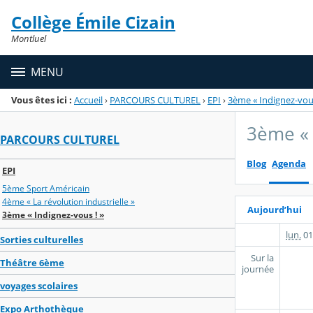
Panneau de gestion des cookies
Collège Émile Cizain
Menu de la rubrique
Contenu
Montluel
MENU
Vous êtes ici :
Accueil
›
PARCOURS CULTUREL
›
EPI
›
3ème « Indignez-vous
3ème « 
PARCOURS CULTUREL
Blog
Agenda
EPI
5ème Sport Américain
4ème « La révolution industrielle »
Aujourd’hui
3ème « Indignez-vous ! »
lun.
01
Sorties culturelles
Sur la
Théâtre 6ème
journée
voyages scolaires
Expo Arthothèque