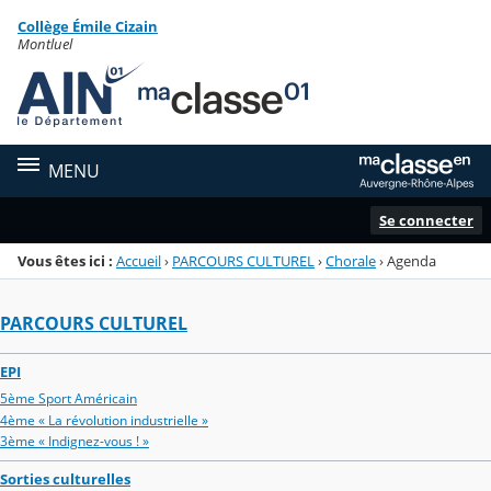
Panneau de gestion des cookies
Collège Émile Cizain
Menu de la rubrique
Contenu
Montluel
MENU
Se connecter
Vous êtes ici :
Accueil
›
PARCOURS CULTUREL
›
Chorale
›
Agenda
PARCOURS CULTUREL
EPI
5ème Sport Américain
4ème « La révolution industrielle »
3ème « Indignez-vous ! »
Sorties culturelles