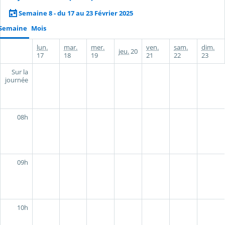
Semaine 8 - du 17 au 23 Février 2025
Semaine
Mois
lun.
mar.
mer.
ven.
sam.
dim.
jeu.
20
17
18
19
21
22
23
Sur la
journée
08h
09h
10h