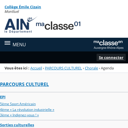
Panneau de gestion des cookies
Collège Émile Cizain
Menu de la rubrique
Contenu
Montluel
MENU
Se connecter
Vous êtes ici :
Accueil
›
PARCOURS CULTUREL
›
Chorale
›
Agenda
PARCOURS CULTUREL
EPI
5ème Sport Américain
4ème « La révolution industrielle »
3ème « Indignez-vous ! »
Sorties culturelles