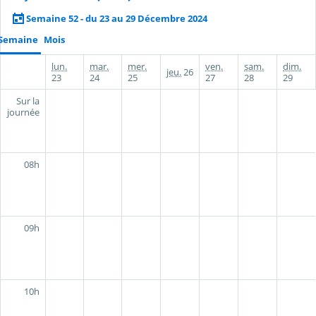
Semaine 52 - du 23 au 29 Décembre 2024
Semaine
Mois
lun.
mar.
mer.
ven.
sam.
dim.
jeu.
26
23
24
25
27
28
29
Sur la
journée
08h
09h
10h