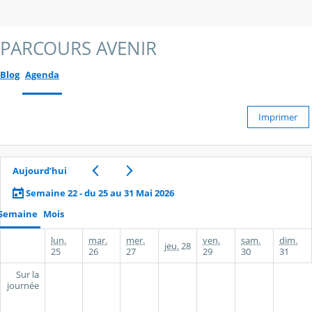
PARCOURS AVENIR
Blog
Agenda
Imprimer
Aujourd’hui
Semaine 22 - du 25 au 31 Mai 2026
Semaine
Mois
lun.
mar.
mer.
ven.
sam.
dim.
jeu.
28
25
26
27
29
30
31
Sur la
journée