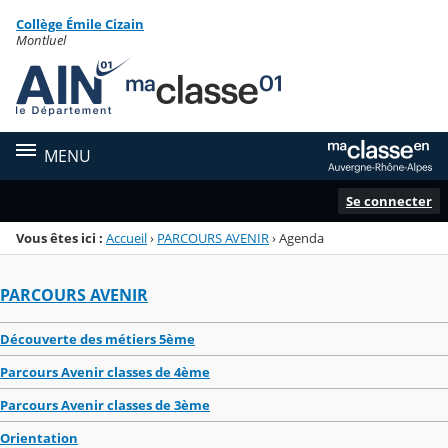
Panneau de gestion des cookies
Collège Émile Cizain
Menu de la rubrique
Contenu
Montluel
MENU
Se connecter
Vous êtes ici :
Accueil
›
PARCOURS AVENIR
›
Agenda
PARCOURS AVENIR
Découverte des métiers 5ème
Parcours Avenir classes de 4ème
Parcours Avenir classes de 3ème
Orientation