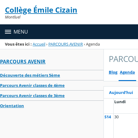
Panneau de gestion des cookies
Collège Émile Cizain
Menu de la rubrique
Contenu
Montluel
MENU
Vous êtes ici :
Accueil
›
PARCOURS AVENIR
›
Agenda
PARCOU
PARCOURS AVENIR
Blog
Agenda
Découverte des métiers 5ème
Parcours Avenir classes de 4ème
Aujourd’hui
Parcours Avenir classes de 3ème
Lundi
Orientation
S14
30