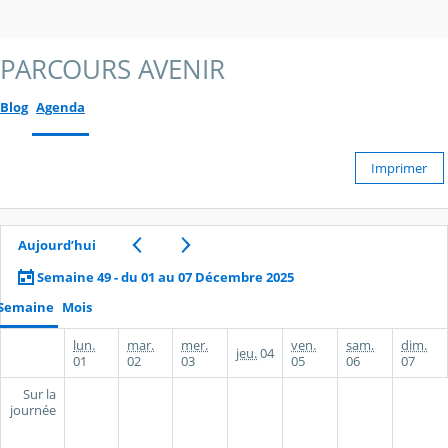
PARCOURS AVENIR
Blog
Agenda
Imprimer
Aujourd’hui
Semaine 49 - du 01 au 07 Décembre 2025
Semaine
Mois
lun.
mar.
mer.
ven.
sam.
dim.
jeu.
04
01
02
03
05
06
07
Sur la
journée