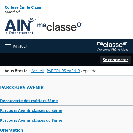
Panneau de gestion des cookies
Collège Émile Cizain
Menu de la rubrique
Contenu
Montluel
MENU
Se connecter
Vous êtes ici :
Accueil
›
PARCOURS AVENIR
›
Agenda
PARCOURS AVENIR
Découverte des métiers 5ème
Parcours Avenir classes de 4ème
Parcours Avenir classes de 3ème
Orientation