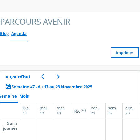
PARCOURS AVENIR
Blog
Agenda
Imprimer
Aujourd’hui
Semaine 47 - du 17 au 23 Novembre 2025
Semaine
Mois
lun.
mar.
mer.
ven.
sam.
dim.
jeu.
20
17
18
19
21
22
23
Sur la
journée