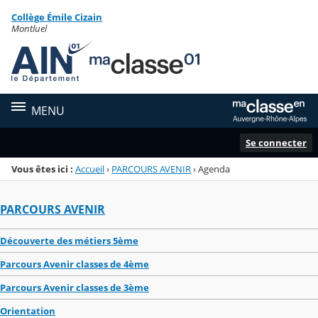
Panneau de gestion des cookies
Collège Émile Cizain
Menu de la rubrique
Contenu
Montluel
MENU
Se connecter
Vous êtes ici :
Accueil
›
PARCOURS AVENIR
›
Agenda
PARCOURS AVENIR
Découverte des métiers 5ème
Parcours Avenir classes de 4ème
Parcours Avenir classes de 3ème
Orientation