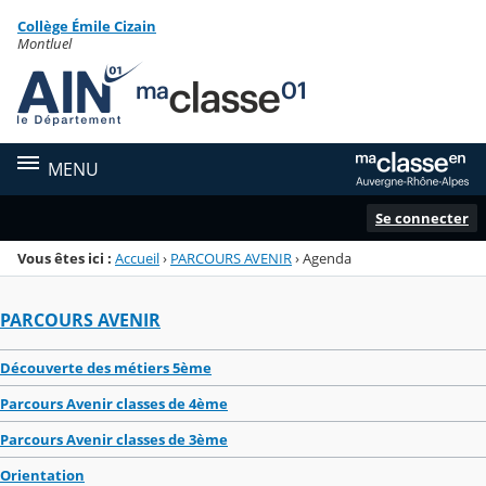
Panneau de gestion des cookies
Collège Émile Cizain
Menu de la rubrique
Contenu
Montluel
MENU
Se connecter
Vous êtes ici :
Accueil
›
PARCOURS AVENIR
›
Agenda
PARCOURS AVENIR
Découverte des métiers 5ème
Parcours Avenir classes de 4ème
Parcours Avenir classes de 3ème
Orientation