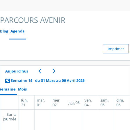
PARCOURS AVENIR
Blog
Agenda
Imprimer
Aujourd’hui
Semaine 14 - du 31 Mars au 06 Avril 2025
Semaine
Mois
lun.
mar.
mer.
ven.
sam.
dim.
jeu.
03
31
01
02
04
05
06
Sur la
journée