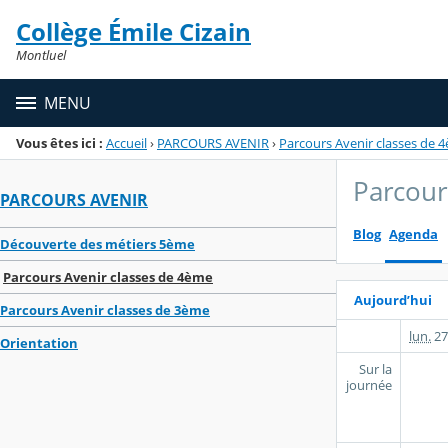
Panneau de gestion des cookies
Collège Émile Cizain
Menu de la rubrique
Contenu
Montluel
MENU
Vous êtes ici :
Accueil
›
PARCOURS AVENIR
›
Parcours Avenir classes de 
Parcour
PARCOURS AVENIR
Blog
Agenda
Découverte des métiers 5ème
Parcours Avenir classes de 4ème
Aujourd’hui
Parcours Avenir classes de 3ème
lun.
27
Orientation
Sur la
journée