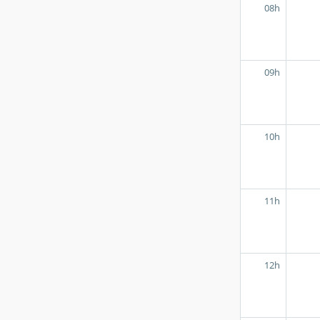
08h
09h
10h
11h
12h