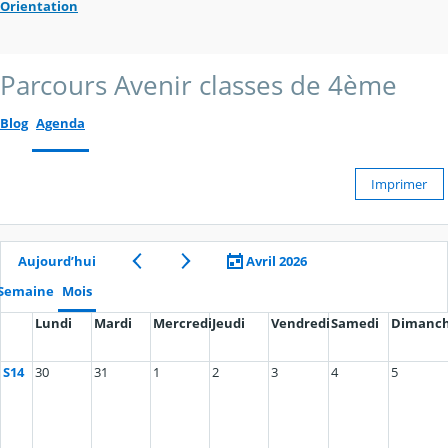
Orientation
Parcours Avenir classes de 4ème
Blog
Agenda
Imprimer
Aujourd’hui
Avril 2026
Semaine
Mois
Lundi
Mardi
Mercredi
Jeudi
Vendredi
Samedi
Dimanc
S14
30
31
1
2
3
4
5