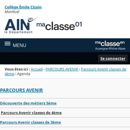
Panneau de gestion des cookies
Collège Émile Cizain
Menu de la rubrique
Contenu
Montluel
MENU
Se connecter
Vous êtes ici :
Accueil
›
PARCOURS AVENIR
›
Parcours Avenir classes de
4ème
›
Agenda
PARCOURS AVENIR
Découverte des métiers 5ème
Parcours Avenir classes de 4ème
Parcours Avenir classes de 3ème