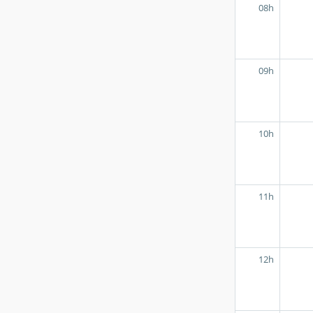
08h
09h
10h
11h
12h