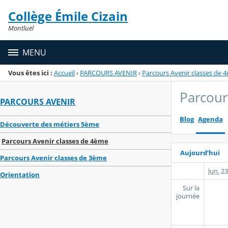
Panneau de gestion des cookies
Collège Émile Cizain
Menu de la rubrique
Contenu
Montluel
MENU
Vous êtes ici :
Accueil
›
PARCOURS AVENIR
›
Parcours Avenir classes de 
Parcour
PARCOURS AVENIR
Blog
Agenda
Découverte des métiers 5ème
Parcours Avenir classes de 4ème
Aujourd’hui
Parcours Avenir classes de 3ème
lun.
23
Orientation
Sur la
journée