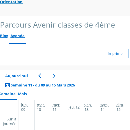
Orientation
Parcours Avenir classes de 4ème
Blog
Agenda
Imprimer
Aujourd’hui
Semaine 11 - du 09 au 15 Mars 2026
Semaine
Mois
lun.
mar.
mer.
ven.
sam.
dim.
jeu.
12
09
10
11
13
14
15
Sur la
journée