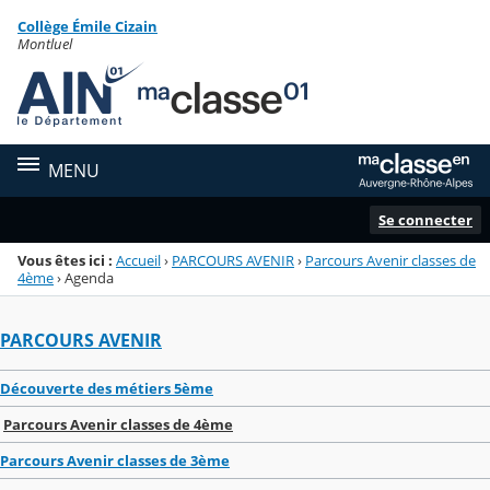
Panneau de gestion des cookies
Collège Émile Cizain
Menu de la rubrique
Contenu
Montluel
MENU
Se connecter
Vous êtes ici :
Accueil
›
PARCOURS AVENIR
›
Parcours Avenir classes de
4ème
›
Agenda
PARCOURS AVENIR
Découverte des métiers 5ème
Parcours Avenir classes de 4ème
Parcours Avenir classes de 3ème