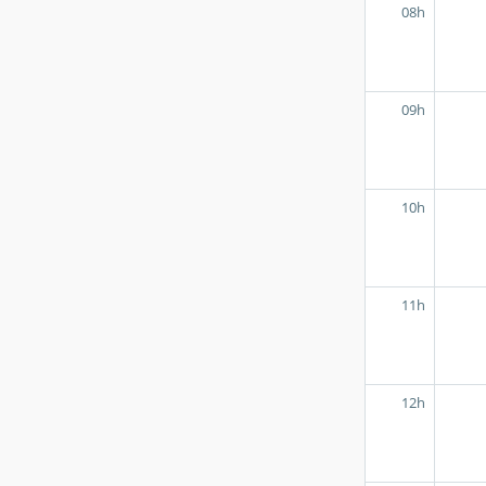
08h
09h
10h
11h
12h