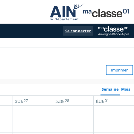
Se connecter
Imprimer
Semaine
Mois
ven.
27
sam.
28
dim.
01