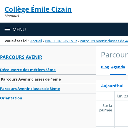
Panneau de gestion des cookies
Collège Émile Cizain
Menu de la rubrique
Contenu
Montluel
MENU
Vous êtes ici :
Accueil
›
PARCOURS AVENIR
›
Parcours Avenir classes de 
Parcour
PARCOURS AVENIR
Blog
Agenda
Découverte des métiers 5ème
Parcours Avenir classes de 4ème
Aujourd’hui
Parcours Avenir classes de 3ème
lun.
23
Orientation
Sur la
journée