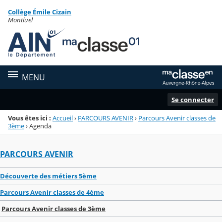
Panneau de gestion des cookies
Collège Émile Cizain
Menu de la rubrique
Contenu
Montluel
MENU
Se connecter
Vous êtes ici :
Accueil
›
PARCOURS AVENIR
›
Parcours Avenir classes de
3ème
›
Agenda
PARCOURS AVENIR
Découverte des métiers 5ème
Parcours Avenir classes de 4ème
Parcours Avenir classes de 3ème