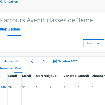
Orientation
Parcours Avenir classes de 3ème
Blog
Agenda
Imprimer
Aujourd’hui
Octobre 2025
Semaine
Mois
Lundi
Mardi
Mercredi
Jeudi
Vendredi
Samedi
Dimanc
S40
29
30
1
2
3
4
5