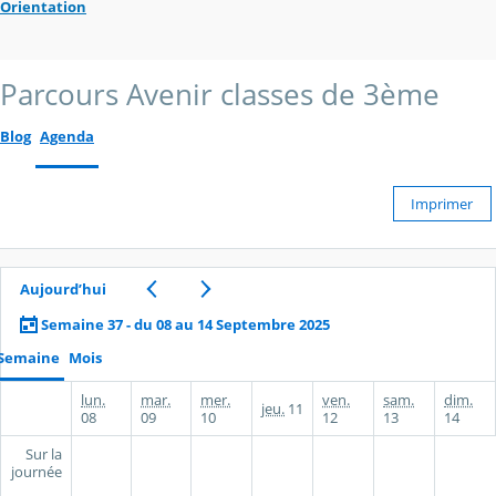
Orientation
Parcours Avenir classes de 3ème
Blog
Agenda
Imprimer
Aujourd’hui
Semaine 37 - du 08 au 14 Septembre 2025
Semaine
Mois
lun.
mar.
mer.
ven.
sam.
dim.
jeu.
11
08
09
10
12
13
14
Sur la
journée