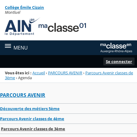
Panneau de gestion des cookies
Collège Émile Cizain
Menu de la rubrique
Contenu
Montluel
MENU
Se connecter
Vous êtes ici :
Accueil
›
PARCOURS AVENIR
›
Parcours Avenir classes de
3ème
›
Agenda
PARCOURS AVENIR
Découverte des métiers 5ème
Parcours Avenir classes de 4ème
Parcours Avenir classes de 3ème