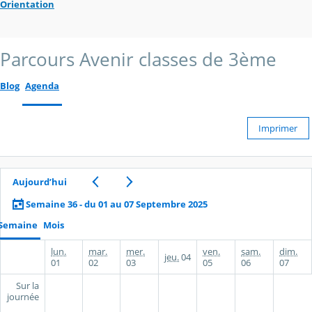
Orientation
Parcours Avenir classes de 3ème
Blog
Agenda
Imprimer
Aujourd’hui
Semaine 36 - du 01 au 07 Septembre 2025
Semaine
Mois
lun.
mar.
mer.
ven.
sam.
dim.
jeu.
04
01
02
03
05
06
07
Sur la
journée