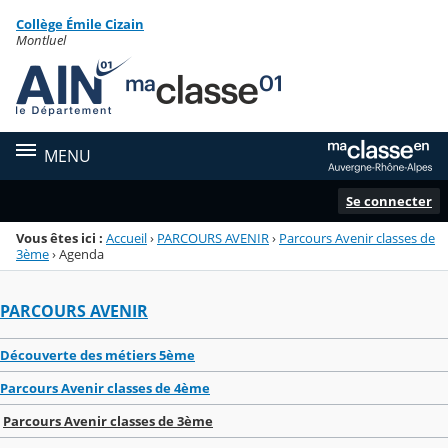
Panneau de gestion des cookies
Collège Émile Cizain
Menu de la rubrique
Contenu
Montluel
MENU
Se connecter
Vous êtes ici :
Accueil
›
PARCOURS AVENIR
›
Parcours Avenir classes de
3ème
›
Agenda
PARCOURS AVENIR
Découverte des métiers 5ème
Parcours Avenir classes de 4ème
Parcours Avenir classes de 3ème