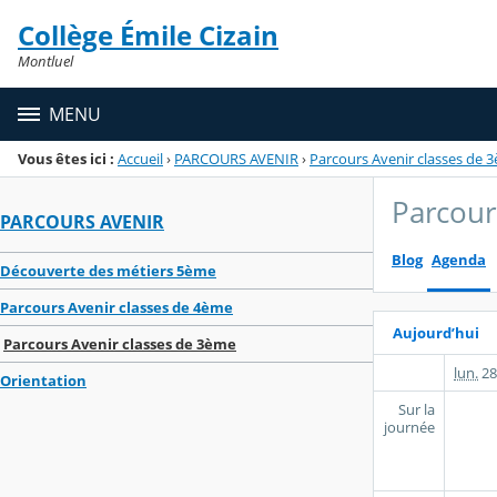
Panneau de gestion des cookies
Collège Émile Cizain
Menu de la rubrique
Contenu
Montluel
MENU
Vous êtes ici :
Accueil
›
PARCOURS AVENIR
›
Parcours Avenir classes de 
Parcour
PARCOURS AVENIR
Blog
Agenda
Découverte des métiers 5ème
Parcours Avenir classes de 4ème
Aujourd’hui
Parcours Avenir classes de 3ème
lun.
28
Orientation
Sur la
journée