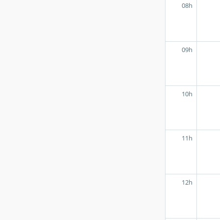
08h
09h
10h
11h
12h