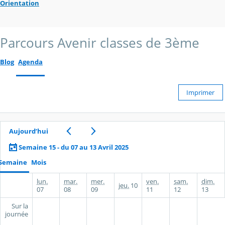
Orientation
Parcours Avenir classes de 3ème
Blog
Agenda
Imprimer
Aujourd’hui
Semaine 15 - du 07 au 13 Avril 2025
Semaine
Mois
lun.
mar.
mer.
ven.
sam.
dim.
jeu.
10
07
08
09
11
12
13
Sur la
journée