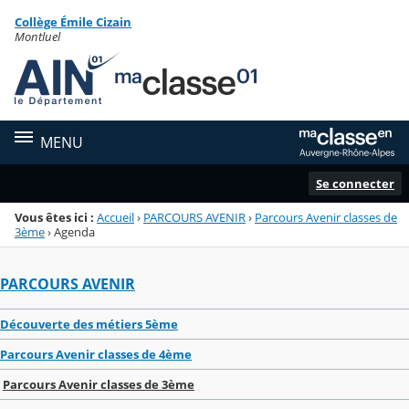
Panneau de gestion des cookies
Collège Émile Cizain
Menu de la rubrique
Contenu
Montluel
MENU
Se connecter
Vous êtes ici :
Accueil
›
PARCOURS AVENIR
›
Parcours Avenir classes de
3ème
›
Agenda
PARCOURS AVENIR
Découverte des métiers 5ème
Parcours Avenir classes de 4ème
Parcours Avenir classes de 3ème