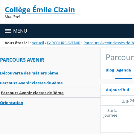
Panneau de gestion des cookies
Collège Émile Cizain
Menu de la rubrique
Contenu
Montluel
MENU
Vous êtes ici :
Accueil
›
PARCOURS AVENIR
›
Parcours Avenir classes de 
Parcour
PARCOURS AVENIR
Blog
Agenda
Découverte des métiers 5ème
Parcours Avenir classes de 4ème
Aujourd’hui
Parcours Avenir classes de 3ème
lun.
24
Orientation
Sur la
journée