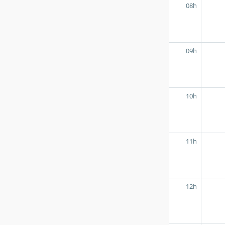
08h
09h
10h
11h
12h