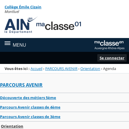
Panneau de gestion des cookies
Collège Émile Cizain
Menu de la rubrique
Contenu
Montluel
MENU
Se connecter
Vous êtes ici :
Accueil
›
PARCOURS AVENIR
›
Orientation
›
Agenda
PARCOURS AVENIR
Découverte des métiers 5ème
Parcours Avenir classes de 4ème
Parcours Avenir classes de 3ème
Orientation