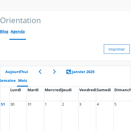
Orientation
Blog
Agenda
Imprimer
Aujourd’hui
Janvier 2025
Semaine
Mois
Lundi
Mardi
Mercredi
Jeudi
Vendredi
Samedi
Dimanc
S1
30
31
1
2
3
4
5