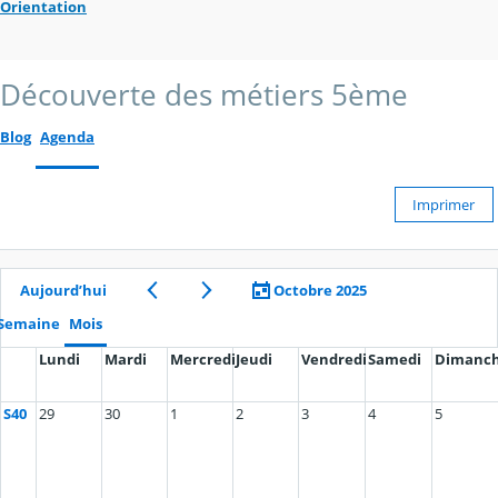
Orientation
Découverte des métiers 5ème
Blog
Agenda
Imprimer
Aujourd’hui
Octobre 2025
Semaine
Mois
Lundi
Mardi
Mercredi
Jeudi
Vendredi
Samedi
Dimanc
S40
29
30
1
2
3
4
5