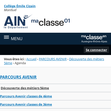
Panneau de gestion des cookies
Collège Émile Cizain
Menu de la rubrique
Contenu
Montluel
MENU
Se connecter
Vous êtes ici :
Accueil
›
PARCOURS AVENIR
›
Découverte des métiers
5ème
›
Agenda
PARCOURS AVENIR
Découverte des métiers 5ème
Parcours Avenir classes de 4ème
Parcours Avenir classes de 3ème