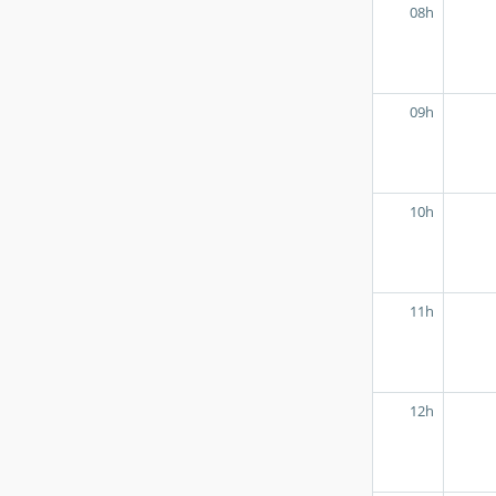
08h
09h
10h
11h
12h