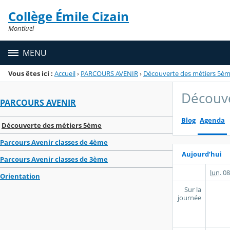
Panneau de gestion des cookies
Collège Émile Cizain
Menu de la rubrique
Contenu
Montluel
MENU
Vous êtes ici :
Accueil
›
PARCOURS AVENIR
›
Découverte des métiers 5è
Découv
PARCOURS AVENIR
Blog
Agenda
Découverte des métiers 5ème
Parcours Avenir classes de 4ème
Aujourd’hui
Parcours Avenir classes de 3ème
lun.
08
Orientation
Sur la
journée